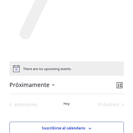
There are no upcoming events.
Aviso
Nave
Nav
Próximamente
Lista
por
por
Selecciona
la
vist
vista
Eventos
anteriores
Hoy
Próximos
fecha.
de
eventos
eve
Suscribirse al calendario