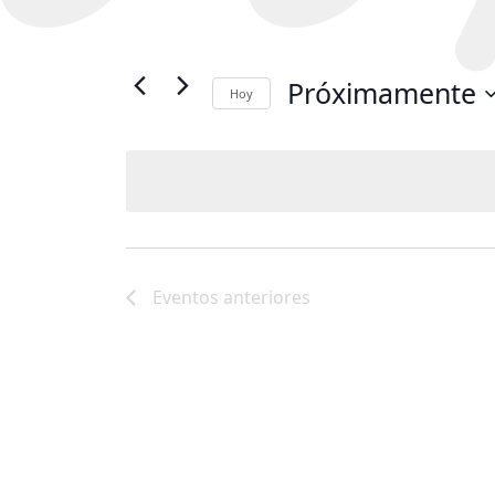
Próximamente
Hoy
Selecciona
la
fecha.
Eventos
anteriores