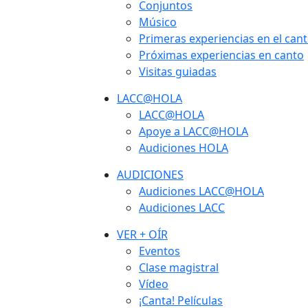
Conjuntos
Músico
Primeras experiencias en el can
Próximas experiencias en canto
Visitas guiadas
LACC@HOLA
LACC@HOLA
Apoye a LACC@HOLA
Audiciones HOLA
AUDICIONES
Audiciones LACC@HOLA
Audiciones LACC
VER + OÍR
Eventos
Clase magistral
Vídeo
¡Canta! Películas