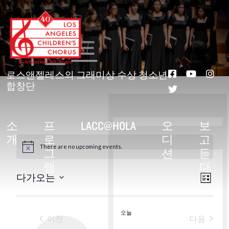
본
문
으
이벤트
로
건
너
뛰
로스앤젤레스의 그래미상 수상 청소년
기
합창단
소
프
LACC@HOLA
오
보
개
로
디
고
There are no upcoming events.
그
션
듣
공
지
램
다
사
이
보
항
다가오는
목
날
록
벤
기
짜
오늘
트
를
이전
다음