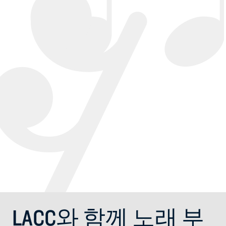
탐
선
행사
행사
보
택
하
색
기
세
요.
탐
색
LACC와 함께 노래 부