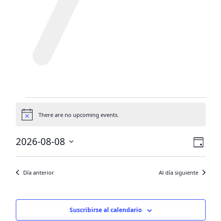
Events
There are no upcoming events.
for
Aviso
Agosto
Nave
Nav
2026-08-08
Día
8,
por
por
Selecciona
la
vist
vista
2026
Día anterior
Al día siguiente
fecha.
de
eve
Suscribirse al calendario