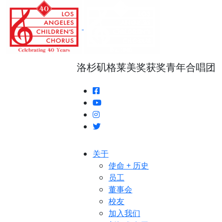
跳
转
至
正
文
洛杉矶格莱美奖获奖青年合唱团
关于
使命 + 历史
员工
董事会
校友
加入我们