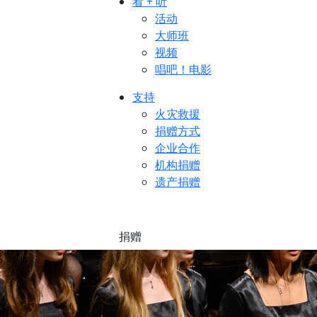
看 + 听
活动
大师班
视频
唱吧！电影
支持
火灾救援
捐赠方式
企业合作
机构捐赠
遗产捐赠
捐赠