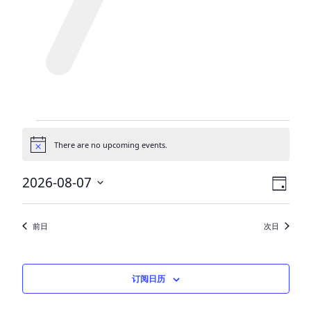
Events
There are no upcoming events.
for
通
告
八
视
活
2026-08-07
日
月
动
图
选
择
视
导
7,
前日
次日
日
图
航
2026
期。
导
航
订阅日历