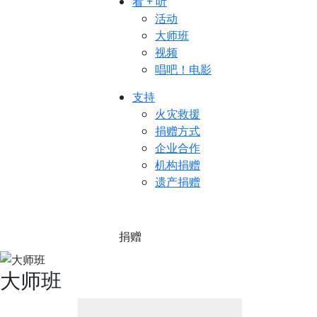
看 + 听
活动
大师班
视频
唱吧！电影
支持
火灾救援
捐赠方式
企业合作
机构捐赠
遗产捐赠
捐赠
大师班