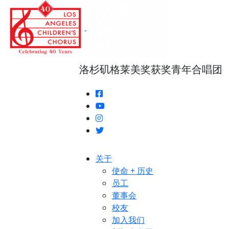
跳
转
至
正
文
洛杉矶格莱美奖获奖青年合唱团
关于
使命 + 历史
员工
董事会
校友
加入我们