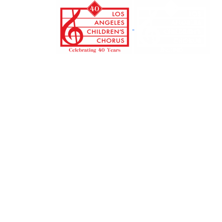
跳
转
至
正
文