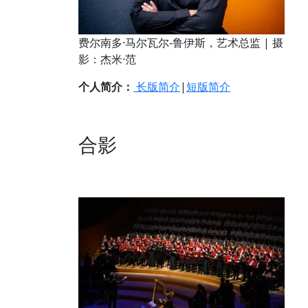
费尔南多·马尔瓦尔-鲁伊斯，艺术总监 | 摄
影：杰米·范
个人简介：
长版简介
|
短版简介
合影