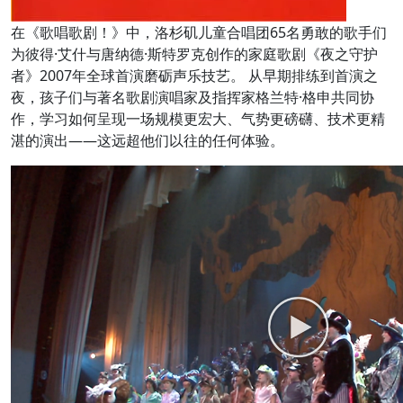
在《歌唱歌剧！》中，洛杉矶儿童合唱团65名勇敢的歌手们
为彼得·艾什与唐纳德·斯特罗克创作的家庭歌剧《夜之守护
者》2007年全球首演磨砺声乐技艺。 从早期排练到首演之
夜，孩子们与著名歌剧演唱家及指挥家格兰特·格申共同协
作，学习如何呈现一场规模更宏大、气势更磅礴、技术更精
湛的演出——这远超他们以往的任何体验。