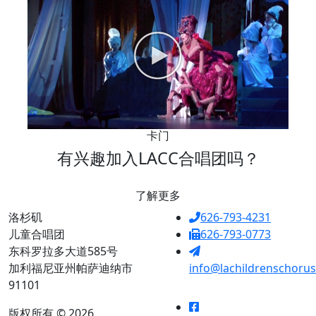
卡门
有兴趣加入LACC合唱团吗？
了解更多
洛杉矶
626-793-4231
儿童合唱团
626-793-0773
东科罗拉多大道585号
加利福尼亚州帕萨迪纳市
info@lachildrenschorus
91101
版权所有 © 2026