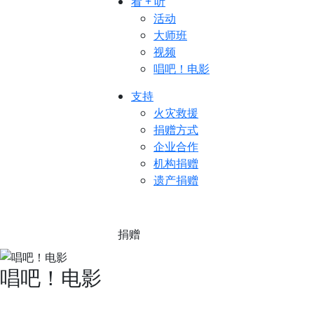
看 + 听
活动
大师班
视频
唱吧！电影
支持
火灾救援
捐赠方式
企业合作
机构捐赠
遗产捐赠
捐赠
唱吧！电影