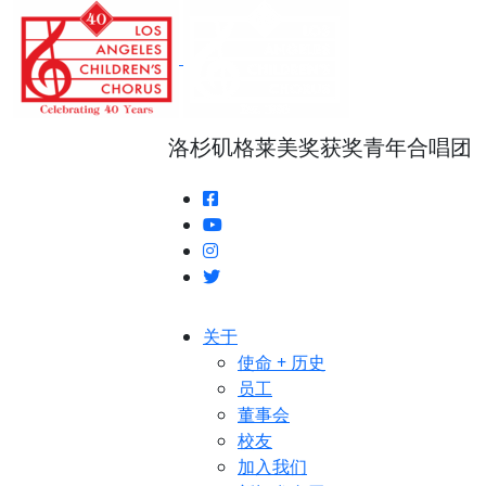
跳
转
至
正
文
洛杉矶格莱美奖获奖青年合唱团
关于
使命 + 历史
员工
董事会
校友
加入我们