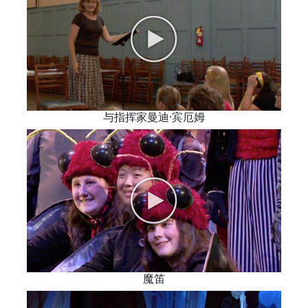
与指挥家曼迪·宾厄姆
魔笛