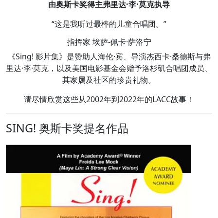
由奥斯卡奖得主弗里达·李·莫克执导
“这是我听过最棒的儿童合唱团。”
指挥家 埃萨-佩卡·萨洛宁
《Sing! 影片集》是赞助人海伦·宾、导演杰西卡·桑德斯与弗
里达·李·莫克，以及美国电影基金会赠予洛杉矶合唱团成员、
其家属及社区的珍贵礼物。
请尽情欣赏这些从2002年到2022年的LACC故事！
SING! 奥斯卡奖提名作品