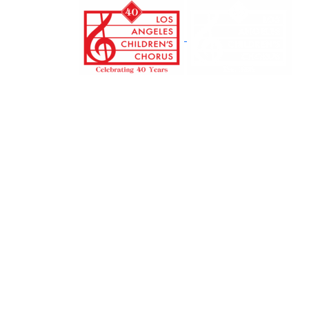
跳
转
至
正
文