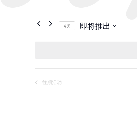
即将推出
今天
选
择
日
期。
往期
活动