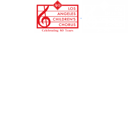
跳
转
至
正
文