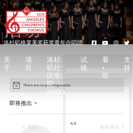
跳
转
至
活动
正
文
洛杉矶格莱美奖获奖青年合唱团
关
项
洛杉
试
看
支
于
目
矶社
镜
+
持
区学
听
院
There are no upcoming events.
通
@HOLA
告
即将推出
选
择
今天
日
活动
的活
往期
即将举办