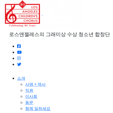
본
문
으
로
건
너
로스앤젤레스의 그래미상 수상 청소년 합창단
뛰
기
소개
사명 + 역사
직원
이사회
동문
함께 일하세요