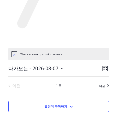
There are no upcoming events.
공
지
사
보
이
다가오는
 - 
2026-08-07
항
목
벤
기
날
록
짜
트
탐
이전
오늘
행사
다음
를
보
색
행사
선
기
택
탐
하
캘린더 구독하기
색
세