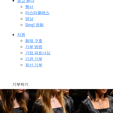
보고 듣다
행사
마스터클래스
영상
Sing! 영화
지원
화재 구호
기부 방법
기업 파트너십
기관 기부
유산 기부
기부하기