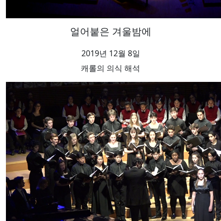
얼어붙은 겨울밤에
2019년 12월 8일
캐롤의 의식 해석