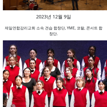
2023년 12월 9일
제일연합감리교회 소속 견습 합창단, YME, 코랄, 콘서트 합
창단.