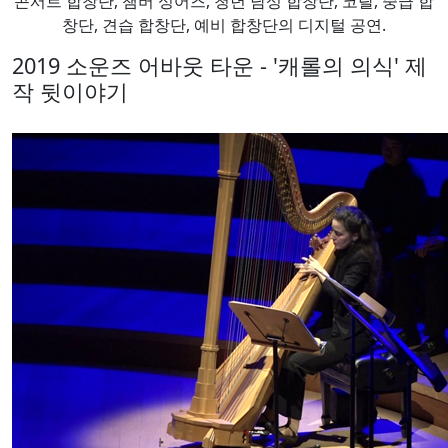
콘서트 합창단, 챔버 싱어즈, 청년 남성 합창단, 코랄, 중급 합
창단, 견습 합창단, 예비 합창단의 디지털 공연.
2019 소운즈 어바웃 타운 - '캐롤의 의식' 제
작 뒷이야기