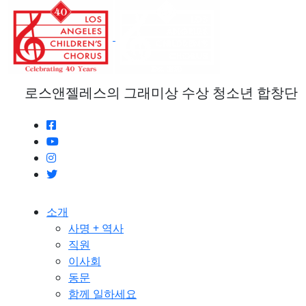
본
문
으
로
건
너
로스앤젤레스의 그래미상 수상 청소년 합창단
뛰
기
소개
사명 + 역사
직원
이사회
동문
함께 일하세요