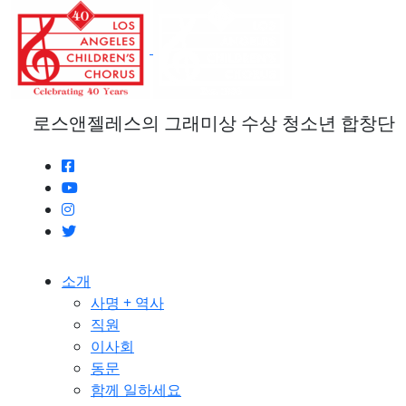
본
문
으
로
건
너
로스앤젤레스의 그래미상 수상 청소년 합창단
뛰
기
소개
사명 + 역사
직원
이사회
동문
함께 일하세요