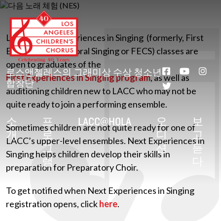
본
문
으
LACC’s Next Experiences in Singing (formerly, First
로
건
Experiences in Choral Singing or FECS) classes are
너
open to graduates of the
뛰
로스앤젤레스의 그래미상 수상 청소년
First Experiences in Singing program
, as well as
기
합창단
auditioning children new to LACC who may not be
quite ready to join a performing ensemble.
소
프
LACC@HOLA
오
보
Sometimes children are not quite ready for one of
개
로
디
고
LACC’s upper-level ensembles. Next Experiences in
그
션
듣
Singing helps children develop their skills in
램
다
preparation for Preparatory Choir.
To get notified when Next Experiences in Singing
registration opens, click
here
.