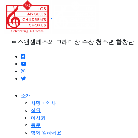
본
문
으
로
건
너
로스앤젤레스의 그래미상 수상 청소년 합창단
뛰
기
소개
사명 + 역사
직원
이사회
동문
함께 일하세요