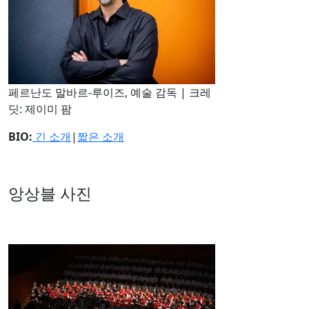
페르난도 말바르-루이즈, 예술 감독 | 크레
딧: 제이미 팜
BIO:
긴 소개
|
짧은 소개
앙상블 사진