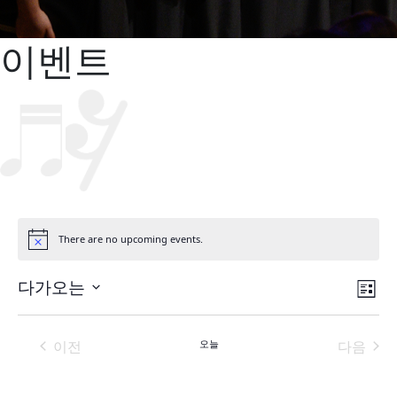
이벤트
There are no upcoming events.
공
지
사
보
이
다가오는
항
목
날
벤
기
록
짜
트
이전
오늘
다음
탐
를
행사
행사
보
선
택