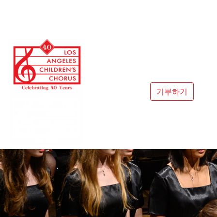
본
문
으
로
건
너
뛰
기
기부하기