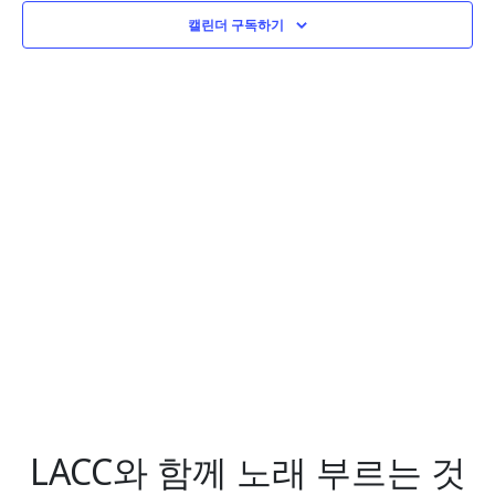
색
기
하
캘린더 구독하기
탐
세
색
요.
LACC와 함께 노래 부르는 것