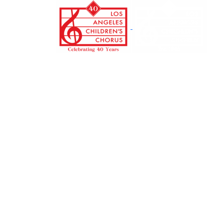
본
문
으
로
건
너
뛰
기