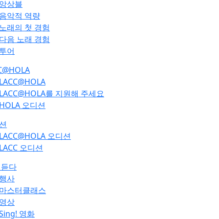
앙상블
음악적 역량
노래의 첫 경험
다음 노래 경험
투어
C@HOLA
LACC@HOLA
LACC@HOLA를 지원해 주세요
HOLA 오디션
션
LACC@HOLA 오디션
LACC 오디션
 듣다
행사
마스터클래스
영상
Sing! 영화