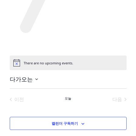
There are no upcoming events.
공
지
사
다가오는
항
날
짜
이전
오늘
다음
를
행사
행사
선
택
하
캘린더 구독하기
세