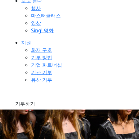
보고 듣다
행사
마스터클래스
영상
Sing! 영화
지원
화재 구호
기부 방법
기업 파트너십
기관 기부
유산 기부
기부하기