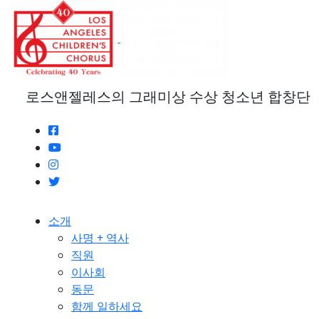
본
문
으
로
건
너
로스앤젤레스의 그래미상 수상 청소년 합창단
뛰
기
소개
사명 + 역사
직원
이사회
동문
함께 일하세요