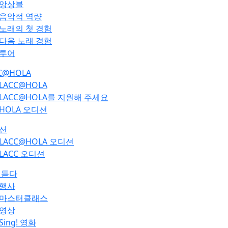
앙상블
음악적 역량
노래의 첫 경험
다음 노래 경험
투어
C@HOLA
LACC@HOLA
LACC@HOLA를 지원해 주세요
HOLA 오디션
션
LACC@HOLA 오디션
LACC 오디션
 듣다
행사
마스터클래스
영상
Sing! 영화