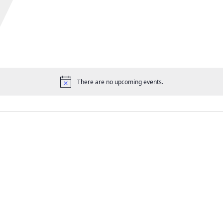
There are no upcoming events.
공
지
사
항