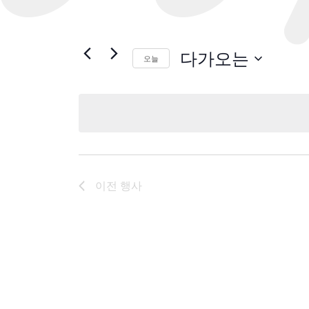
다가오는
오늘
날
짜
를
선
택
하
세
이전
행사
요.