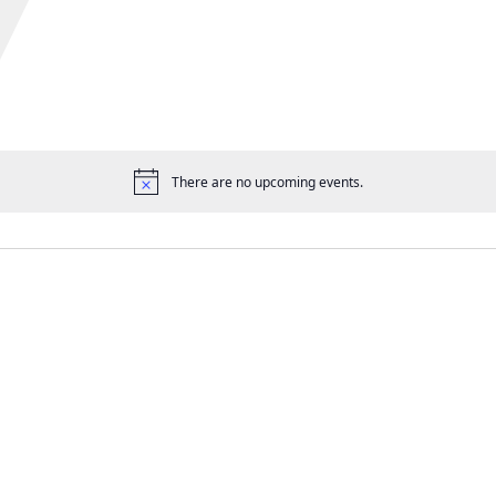
There are no upcoming events.
공
지
사
항