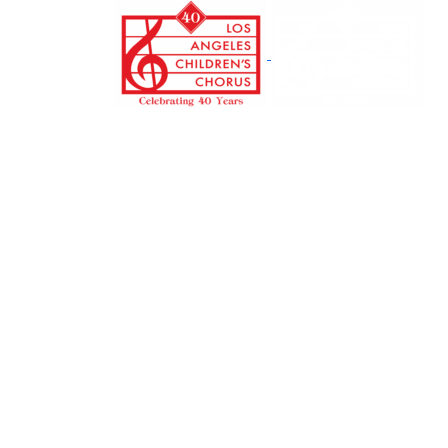
본
문
으
로
건
너
뛰
기