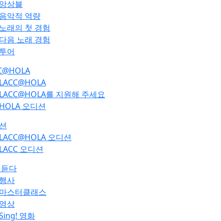
앙상블
음악적 역량
노래의 첫 경험
다음 노래 경험
투어
C@HOLA
LACC@HOLA
LACC@HOLA를 지원해 주세요
HOLA 오디션
션
LACC@HOLA 오디션
LACC 오디션
 듣다
행사
마스터클래스
영상
Sing! 영화