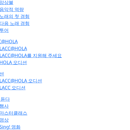
앙상블
음악적 역량
노래의 첫 경험
다음 노래 경험
투어
C@HOLA
LACC@HOLA
LACC@HOLA를 지원해 주세요
HOLA 오디션
션
LACC@HOLA 오디션
LACC 오디션
 듣다
행사
마스터클래스
영상
Sing! 영화