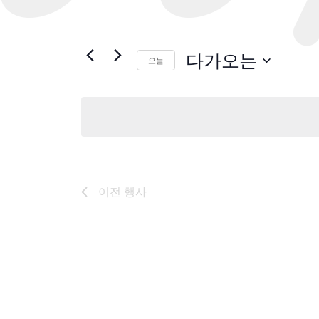
다가오는
오늘
날
짜
를
선
택
하
세
이전
행사
요.