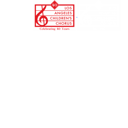
본
문
으
로
건
너
뛰
기