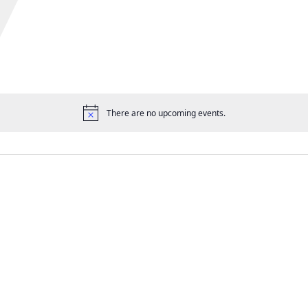
There are no upcoming events.
공
지
사
항