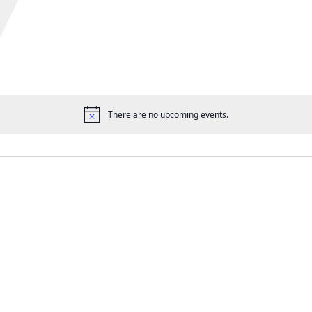
There are no upcoming events.
공
지
사
항