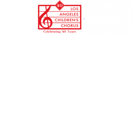
본
문
으
로
건
너
뛰
기