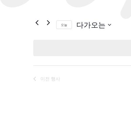
다가오는
오늘
날
짜
를
선
택
하
세
이전
행사
요.