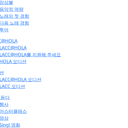
앙상블
음악적 역량
노래의 첫 경험
다음 노래 경험
투어
C@HOLA
LACC@HOLA
LACC@HOLA를 지원해 주세요
HOLA 오디션
션
LACC@HOLA 오디션
LACC 오디션
 듣다
행사
마스터클래스
영상
Sing! 영화