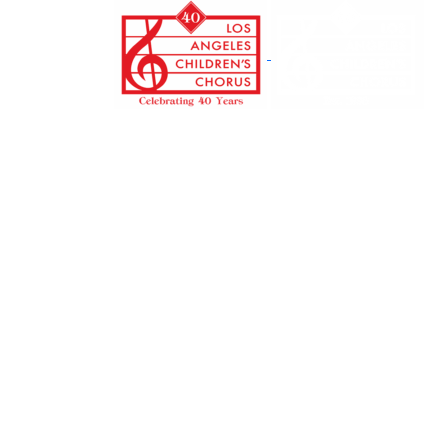
跳
转
至
正
文