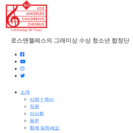
본
문
으
로
건
너
로스앤젤레스의 그래미상 수상 청소년 합창단
뛰
기
소개
사명 + 역사
직원
이사회
동문
함께 일하세요