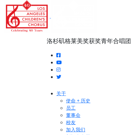
跳
转
至
正
文
洛杉矶格莱美奖获奖青年合唱团
关于
使命 + 历史
员工
董事会
校友
加入我们