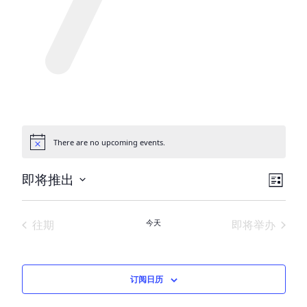
There are no upcoming events.
通
告
视
活
即将推出
列
动
图
选
表
择
视
导
活动
的活
往期
今天
即将举办
日
图
航
期。
导
航
订阅日历