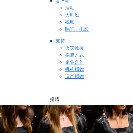
看 + 听
活动
大师班
视频
唱吧！电影
支持
火灾救援
捐赠方式
企业合作
机构捐赠
遗产捐赠
捐赠