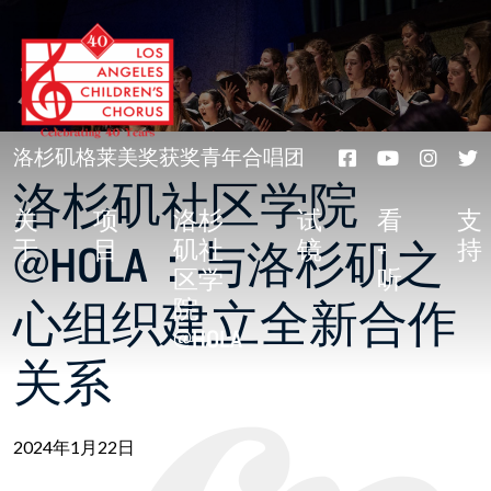
跳
转
新闻
至
正
文
洛杉矶格莱美奖获奖青年合唱团
洛杉矶社区学院
关
项
洛杉
试
看
支
@HOLA：与洛杉矶之
于
目
矶社
镜
+
持
区学
听
心组织建立全新合作
院
@HOLA
关系
2024年1月22日