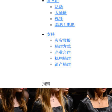
看 + 听
活动
大师班
视频
唱吧！电影
支持
火灾救援
捐赠方式
企业合作
机构捐赠
遗产捐赠
捐赠