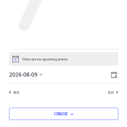
Events
There are no upcoming events.
for
通
告
八
视
活
2026-08-09
日
月
动
图
选
择
视
导
9,
前日
次日
日
图
航
2026
期。
导
航
订阅日历