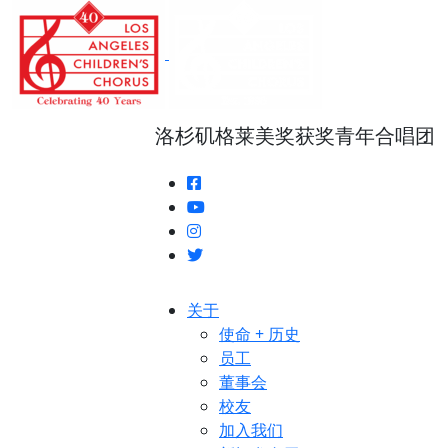
跳
转
至
正
文
洛杉矶格莱美奖获奖青年合唱团
关于
使命 + 历史
员工
董事会
校友
加入我们