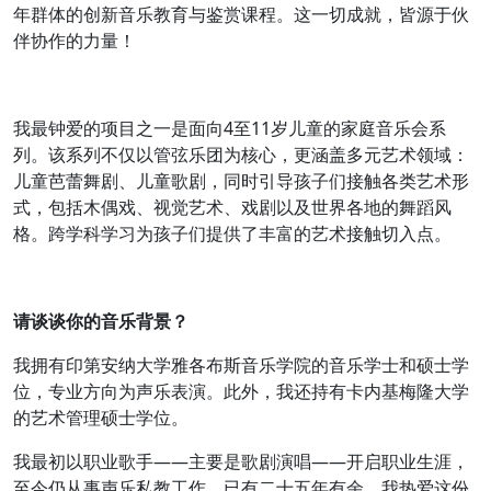
年群体的创新音乐教育与鉴赏课程。这一切成就，皆源于伙
伴协作的力量！
我最钟爱的项目之一是面向4至11岁儿童的家庭音乐会系
列。该系列不仅以管弦乐团为核心，更涵盖多元艺术领域：
儿童芭蕾舞剧、儿童歌剧，同时引导孩子们接触各类艺术形
式，包括木偶戏、视觉艺术、戏剧以及世界各地的舞蹈风
格。跨学科学习为孩子们提供了丰富的艺术接触切入点。
请谈谈你的音乐背景？
我拥有印第安纳大学雅各布斯音乐学院的音乐学士和硕士学
位，专业方向为声乐表演。此外，我还持有卡内基梅隆大学
的艺术管理硕士学位。
我最初以职业歌手——主要是歌剧演唱——开启职业生涯，
至今仍从事声乐私教工作，已有二十五年有余。我热爱这份