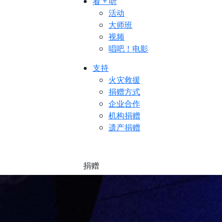
看 + 听
活动
大师班
视频
唱吧！电影
支持
火灾救援
捐赠方式
企业合作
机构捐赠
遗产捐赠
捐赠