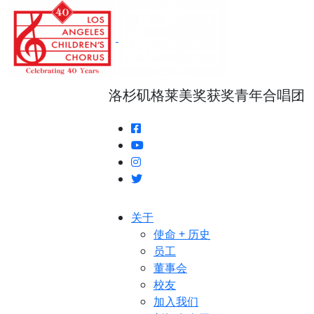
跳
转
至
正
文
洛杉矶格莱美奖获奖青年合唱团
关于
使命 + 历史
员工
董事会
校友
加入我们