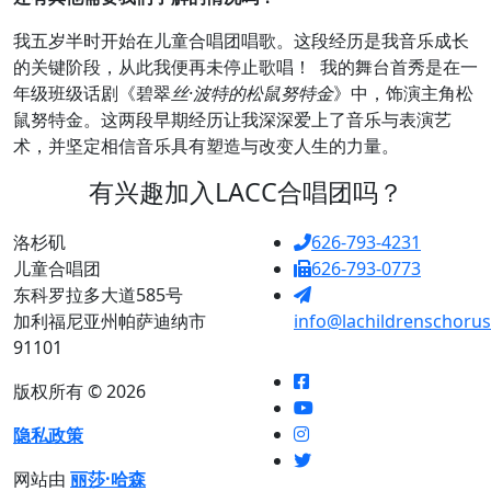
我五岁半时开始在儿童合唱团唱歌。这段经历是我音乐成长
的关键阶段，从此我便再未停止歌唱！ 我的舞台首秀是在一
年级班级话剧《碧翠
丝·波特的松鼠努特金
》中，饰演主角松
鼠努特金。这两段早期经历让我深深爱上了音乐与表演艺
术，并坚定相信音乐具有塑造与改变人生的力量。
有兴趣加入LACC合唱团吗？
洛杉矶
626-793-4231
儿童合唱团
626-793-0773
东科罗拉多大道585号
加利福尼亚州帕萨迪纳市
info@lachildrenschorus
91101
版权所有 © 2026
隐私政策
网站由
丽莎·哈森