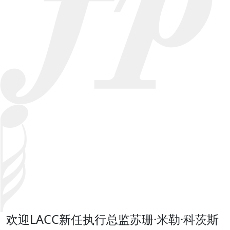
欢迎LACC新任执行总监苏珊·米勒·科茨斯