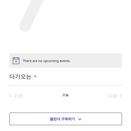
There are no upcoming events.
공
지
사
다가오는
항
날
짜
이전
오늘
다음
를
행사
행사
선
택
하
캘린더 구독하기
세