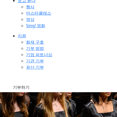
보고 듣다
행사
마스터클래스
영상
Sing! 영화
지원
화재 구호
기부 방법
기업 파트너십
기관 기부
유산 기부
기부하기