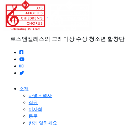
본
문
으
로
건
너
로스앤젤레스의 그래미상 수상 청소년 합창단
뛰
기
소개
사명 + 역사
직원
이사회
동문
함께 일하세요