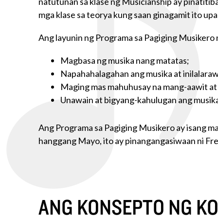
natutunan sa klase ng Musicianship ay pinatitib
mga klase sa teorya kung saan ginagamit ito upa
Ang layunin ng Programa sa Pagiging Musikero 
Magbasa ng musika nang matatas;
Napahahalagahan ang musika at inilalaraw
Maging mas mahuhusay na mang-aawit at 
Unawain at bigyang-kahulugan ang musika
Ang Programa sa Pagiging Musikero ay isang m
hanggang Mayo, ito ay pinangangasiwaan ni Fred
ANG KONSEPTO NG K