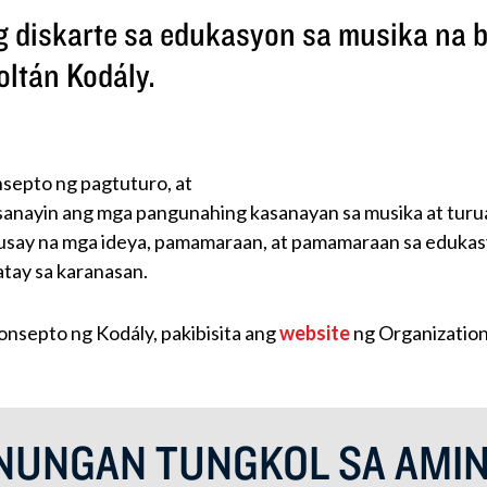
g diskarte sa edukasyon sa musika na 
oltán Kodály.
nsepto ng pagtuturo, at
nayin ang mga pangunahing kasanayan sa musika at turuan
say na mga ideya, pamamaraan, at pamamaraan sa edukasy
tay sa karanasan.
nsepto ng Kodály, pakibisita ang
website
ng Organization
NUNGAN TUNGKOL SA AMI