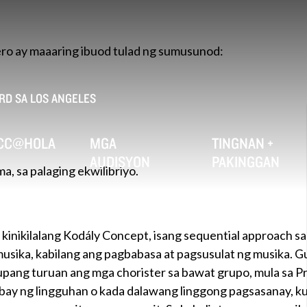
ro ay maaaring ibuod tulad ng sumusunod:
D SA LOS ANGELES
CC@HOLA
MGA
TINGNAN +
AUDISYON
PAKINGGAN
, sa palaging ekwilibriyo.
inikilalang Kodály Concept, isang sequential approach sa
usika, kabilang ang pagbabasa at pagsusulat ng musika. 
 upang turuan ang mga chorister sa bawat grupo, mula sa 
sabay ng lingguhan o kada dalawang linggong pagsasanay,