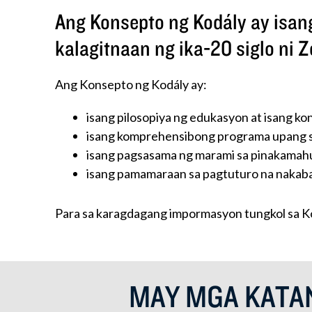
Ang Konsepto ng Kodály ay isan
kalagitnaan ng ika-20 siglo ni Z
Ang Konsepto ng Kodály ay:
isang pilosopiya ng edukasyon at isang ko
isang komprehensibong programa upang sa
isang pagsasama ng marami sa pinakamahu
isang pamamaraan sa pagtuturo na nakaba
Para sa karagdagang impormasyon tungkol sa Ko
MAY MGA KATA