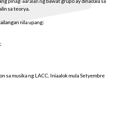
ang pinag-aaralan ng bawat grupo ay dinadala sa
lin sa teorya.
ilangan nila upang:
;
on sa musika ng LACC. Iniaalok mula Setyembre