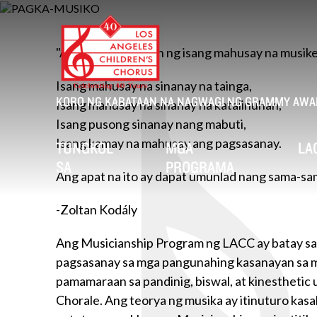
Laktawan
ang
nilalaman
"Ang mga katangian ng isang mahusay na musike
Isang mahusay na sinanay na tainga,
KORO NG KABATAAN NA NAGWAGI NG GRAMMY AWAR
Isang mahusay na sinanay na katalinuhan,
Isang pusong sinanay nang mabuti,
Isang kamay na mahusay ang pagsasanay.
TUNGKOL
MGA
LA
SA
PROGRAMA
Ang apat na ito ay dapat umunlad nang sama-sama
-Zoltan Kodály
Ang Musicianship Program ng LACC ay batay sa k
pagsasanay sa mga pangunahing kasanayan sa m
pamamaraan sa pandinig, biswal, at kinesthetic
Chorale. Ang teorya ng musika ay itinuturo ka