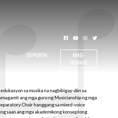
SUPORTA
MAG-
DONATE
 edukasyon sa musika na nagbibigay-diin sa
Gumagamit ang mga guro ng Musicianship ng mga
Preparatory Choir hanggang sa mixed-voice
 kung saan ang mga akademikong konseptong