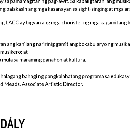
ay sa pamamagitan ng pag-awit. Sa kabaligtaran, ang musik
ng palakasin ang mga kasanayan sa sight-singing at mga ara
ng LACC ay bigyan ang mga chorister ng mga kagamitang ka
an ang kanilang naririnig gamit ang bokabularyo ng musika
musikero; at
 mula sa maraming panahon at kultura.
ahalagang bahagi ng pangkalahatang programa sa edukasy
 Meads, Associate Artistic Director.
ODÁLY