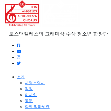
본
문
으
로
건
너
로스앤젤레스의 그래미상 수상 청소년 합창단
뛰
기
소개
사명 + 역사
직원
이사회
동문
함께 일하세요