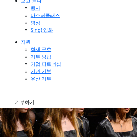
보고 듣다
행사
마스터클래스
영상
Sing! 영화
지원
화재 구호
기부 방법
기업 파트너십
기관 기부
유산 기부
기부하기