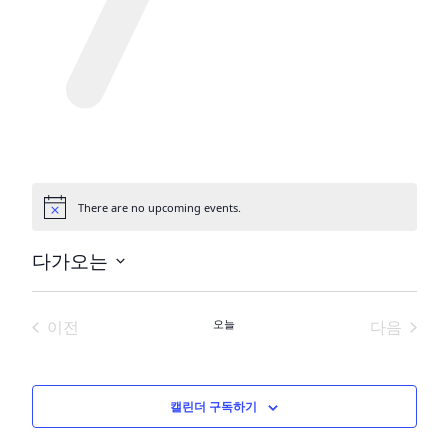
There are no upcoming events.
공
지
사
다가오는
항
날
짜
이전
오늘
다음
를
행사
행사
선
택
하
캘린더 구독하기
세