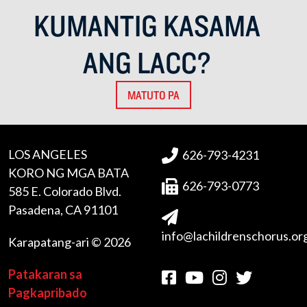
KUMANTIG KASAMA
ANG LACC?
MATUTO PA
LOS ANGELES
626-793-4231
KORO NG MGA BATA
626-793-0773
585 E. Colorado Blvd.
Pasadena, CA 91101
info@lachildrenschorus.or
Karapatang-ari © 2026
Patakaran sa
Pagkapribado