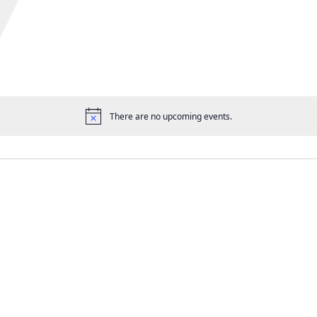
There are no upcoming events.
공
지
사
항