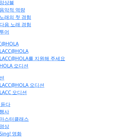
앙상블
음악적 역량
노래의 첫 경험
다음 노래 경험
투어
C@HOLA
LACC@HOLA
LACC@HOLA를 지원해 주세요
HOLA 오디션
션
LACC@HOLA 오디션
LACC 오디션
 듣다
행사
마스터클래스
영상
Sing! 영화