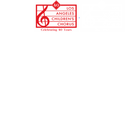
본
문
으
로
건
너
뛰
기