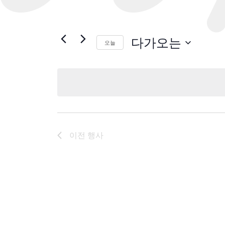
다가오는
오늘
날
짜
를
선
택
하
세
이전
행사
요.