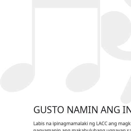
GUSTO NAMIN ANG I
Labis na ipinagmamalaki ng LACC ang magka
pagyamanin ang makabuluhang ugnayan sa p