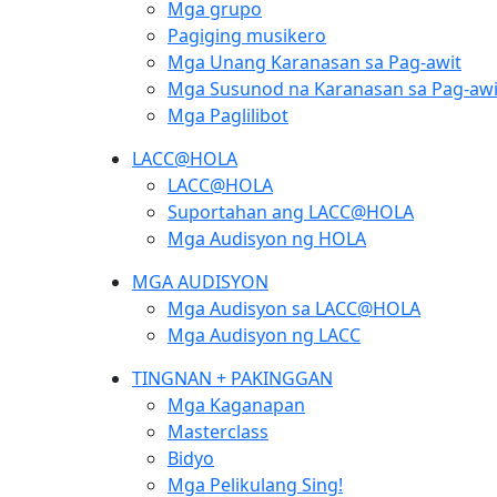
Mga grupo
Pagiging musikero
Mga Unang Karanasan sa Pag-awit
Mga Susunod na Karanasan sa Pag-awi
Mga Paglilibot
LACC@HOLA
LACC@HOLA
Suportahan ang LACC@HOLA
Mga Audisyon ng HOLA
MGA AUDISYON
Mga Audisyon sa LACC@HOLA
Mga Audisyon ng LACC
TINGNAN + PAKINGGAN
Mga Kaganapan
Masterclass
Bidyo
Mga Pelikulang Sing!