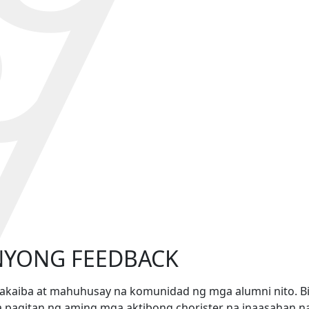
NYONG FEEDBACK
kaiba at mahuhusay na komunidad ng mga alumni nito. Bil
agitan ng aming mga aktibong chorister na inaasahan na