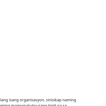
ang isang organisasyon, sinisikap naming
ming magpapatuloy nang higit pa sa