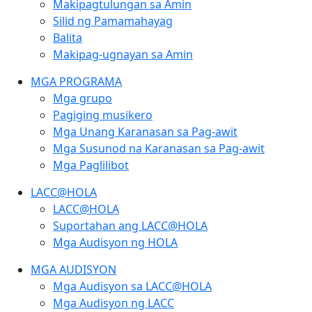
Makipagtulungan sa Amin
Silid ng Pamamahayag
Balita
Makipag-ugnayan sa Amin
MGA PROGRAMA
Mga grupo
Pagiging musikero
Mga Unang Karanasan sa Pag-awit
Mga Susunod na Karanasan sa Pag-awit
Mga Paglilibot
LACC@HOLA
LACC@HOLA
Suportahan ang LACC@HOLA
Mga Audisyon ng HOLA
MGA AUDISYON
Mga Audisyon sa LACC@HOLA
Mga Audisyon ng LACC