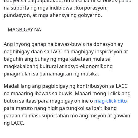
badyet sa pagpapatakbo, umaasa kami sa bukas-palad
na suporta ng mga indibidwal, korporasyon,
pundasyon, at mga ahensya ng gobyerno.
MAGBIGAY NA
Ang inyong ganap na bawas-buwis na donasyon ay
nagbibigay-daan sa LACC na magbigay-inspirasyon at
baguhin ang buhay ng mga kabataan mula sa
magkakaibang kultural at sosyo-ekonomikong
pinagmulan sa pamamagitan ng musika.
Madali lang ang pagbibigay ng kontribusyon sa LACC
na maaaring ibawas sa buwis. Maaari mong i-click ang
buton sa itaas para magbigay online o
mag-click dito
para matuto nang higit pa tungkol sa iba't ibang
paraan na masusuportahan mo ang misyon at gawain
ng LACC.