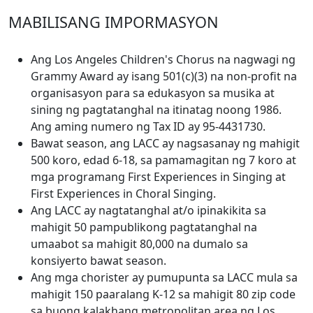
MABILISANG IMPORMASYON
Ang Los Angeles Children's Chorus na nagwagi ng
Grammy Award ay isang 501(c)(3) na non-profit na
organisasyon para sa edukasyon sa musika at
sining ng pagtatanghal na itinatag noong 1986.
Ang aming numero ng Tax ID ay 95-4431730.
Bawat season, ang LACC ay nagsasanay ng mahigit
500 koro, edad 6-18, sa pamamagitan ng 7 koro at
mga programang First Experiences in Singing at
First Experiences in Choral Singing.
Ang LACC ay nagtatanghal at/o ipinakikita sa
mahigit 50 pampublikong pagtatanghal na
umaabot sa mahigit 80,000 na dumalo sa
konsiyerto bawat season.
Ang mga chorister ay pumupunta sa LACC mula sa
mahigit 150 paaralang K-12 sa mahigit 80 zip code
sa buong kalakhang metropolitan area ng Los