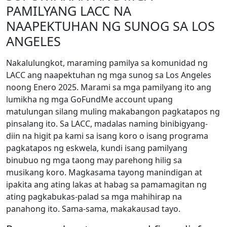
PAMILYANG LACC NA
NAAPEKTUHAN NG SUNOG SA LOS
ANGELES
Nakalulungkot, maraming pamilya sa komunidad ng
LACC ang naapektuhan ng mga sunog sa Los Angeles
noong Enero 2025. Marami sa mga pamilyang ito ang
lumikha ng mga GoFundMe account upang
matulungan silang muling makabangon pagkatapos ng
pinsalang ito. Sa LACC, madalas naming binibigyang-
diin na higit pa kami sa isang koro o isang programa
pagkatapos ng eskwela, kundi isang pamilyang
binubuo ng mga taong may parehong hilig sa
musikang koro. Magkasama tayong manindigan at
ipakita ang ating lakas at habag sa pamamagitan ng
ating pagkabukas-palad sa mga mahihirap na
panahong ito. Sama-sama, makakausad tayo.