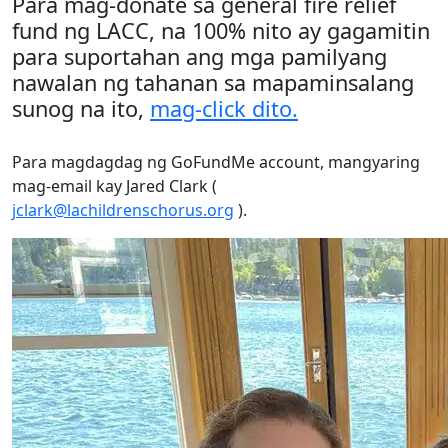
Para mag-donate sa general fire relief
fund ng LACC, na 100% nito ay gagamitin
para suportahan ang mga pamilyang
nawalan ng tahanan sa mapaminsalang
sunog na ito,
mag-click dito.
Para magdagdag ng GoFundMe account, mangyaring
mag-email kay Jared Clark (
jclark@lachildrenschorus.org
).