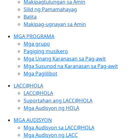
Makipagtulungan sa Amin
Silid ng Pamamahayag
Balita
Makipag-ugnayan sa Amin
MGA PROGRAMA
Mga grupo
Pagiging musikero
Mga Unang Karanasan sa Pag-awit
Mga Susunod na Karanasan sa Pag-awit
Mga Paglilibot
LACC@HOLA
LACC@HOLA
Suportahan ang LACC@HOLA
Mga Audisyon ng HOLA
MGA AUDISYON
Mga Audisyon sa LACC@HOLA
Mga Audisyon ng LACC