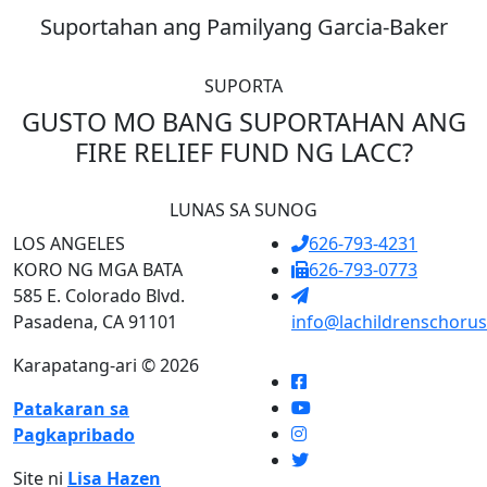
Suportahan ang Pamilyang Garcia-Baker
SUPORTA
GUSTO MO BANG SUPORTAHAN ANG
FIRE RELIEF FUND NG LACC?
LUNAS SA SUNOG
LOS ANGELES
626-793-4231
KORO NG MGA BATA
626-793-0773
585 E. Colorado Blvd.
Pasadena, CA 91101
info@lachildrenschorus
Karapatang-ari © 2026
Patakaran sa
Pagkapribado
Site ni
Lisa Hazen