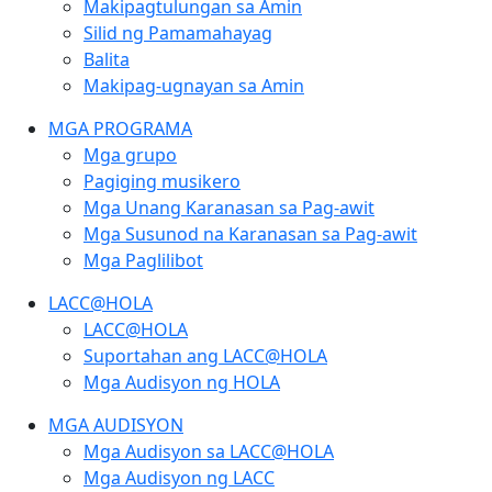
Makipagtulungan sa Amin
Silid ng Pamamahayag
Balita
Makipag-ugnayan sa Amin
MGA PROGRAMA
Mga grupo
Pagiging musikero
Mga Unang Karanasan sa Pag-awit
Mga Susunod na Karanasan sa Pag-awit
Mga Paglilibot
LACC@HOLA
LACC@HOLA
Suportahan ang LACC@HOLA
Mga Audisyon ng HOLA
MGA AUDISYON
Mga Audisyon sa LACC@HOLA
Mga Audisyon ng LACC