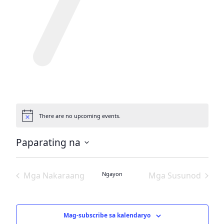
There are no upcoming events.
Paunawa
Paparating na
Pumili
ng
Mga Nakaraang
Ngayon
Mga Susunod
petsa.
Kaganapan
na Kaganapa
Mag-subscribe sa kalendaryo