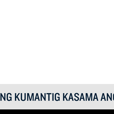
ANG KUMANTIG KASAMA AN