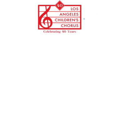
본
문
으
로
건
너
뛰
기