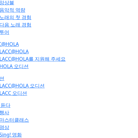
앙상블
음악적 역량
노래의 첫 경험
다음 노래 경험
투어
C@HOLA
LACC@HOLA
LACC@HOLA를 지원해 주세요
HOLA 오디션
션
LACC@HOLA 오디션
LACC 오디션
 듣다
행사
마스터클래스
영상
Sing! 영화