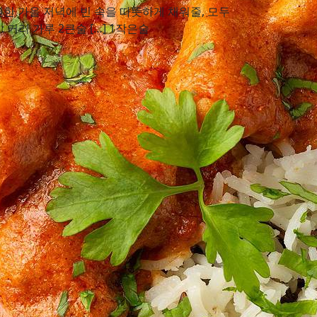
한 가을 저녁에 빈 속을 따뜻하게 채워줄, 모두
 커리 가루 2큰술 […] 1작은술