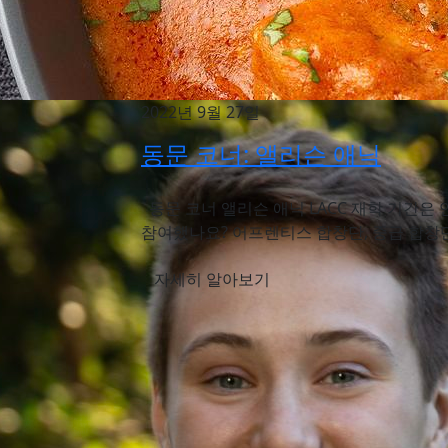
2022년 9월 27일
동문 코너: 앨리슨 애닉
동문 코너 앨리슨 애닉 LACC 재학 기간은 언제
참여했나요? 어프렌티스 합창단, 중급 합창단,
자세히 알아보기