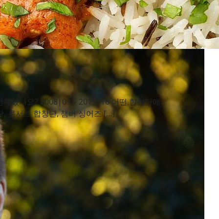
였나요? 2008|09 – 2015|16 어떤 합창단에
 콘서트 합창단, 챔버 싱어즈 […]